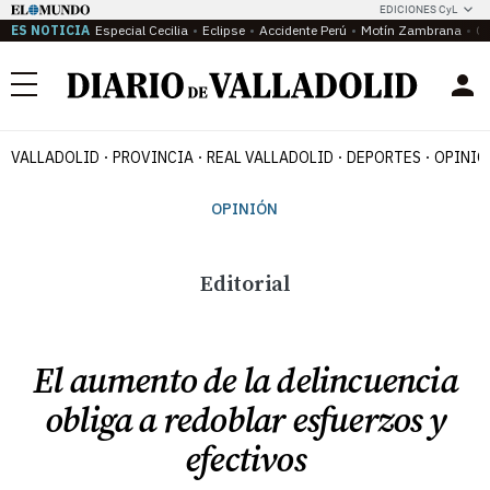
EDICIONES CyL
ES NOTICIA
Especial Cecilia
Eclipse
Accidente Perú
Motín Zambrana
Ca
Menú
VALLADOLID
PROVINCIA
REAL VALLADOLID
DEPORTES
OPINIÓ
OPINIÓN
Editorial
El aumento de la delincuencia
obliga a redoblar esfuerzos y
efectivos