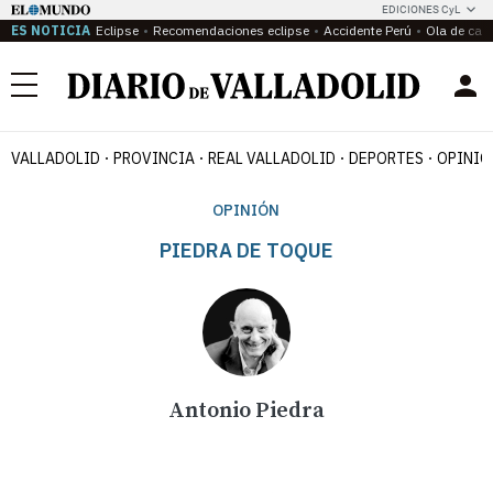
EDICIONES CyL
ES NOTICIA
Eclipse
Recomendaciones eclipse
Accidente Perú
Ola de calo
Menú
VALLADOLID
PROVINCIA
REAL VALLADOLID
DEPORTES
OPINIÓ
OPINIÓN
PIEDRA DE TOQUE
Antonio Piedra