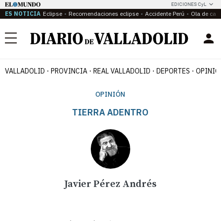
EDICIONES CyL
ES NOTICIA
Eclipse
Recomendaciones eclipse
Accidente Perú
Ola de calo
Menú
VALLADOLID
PROVINCIA
REAL VALLADOLID
DEPORTES
OPINIÓ
OPINIÓN
TIERRA ADENTRO
Javier Pérez Andrés