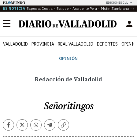
EDICIONES CyL
ES NOTICIA
Especial Cecilia
Eclipse
Accidente Perú
Motín Zambrana
Ca
Menú
VALLADOLID
PROVINCIA
REAL VALLADOLID
DEPORTES
OPINIÓ
OPINIÓN
Redacción de Valladolid
Señoritingos
Facebook
Twitter
Whatsapp
Telegram
Copiar
enlace