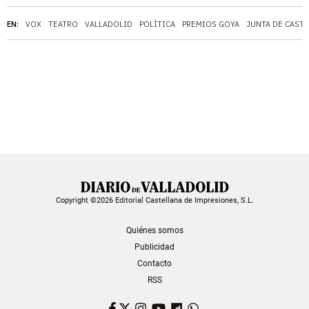
EN:
VOX
TEATRO
VALLADOLID
POLÍTICA
PREMIOS GOYA
JUNTA DE CASTI
Copyright ©2026 Editorial Castellana de Impresiones, S.L.
Quiénes somos
Publicidad
Contacto
RSS
Facebook
Twitter
Instagram
YouTube
Dailymotion
WhatsApp