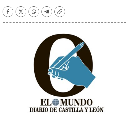
Facebook
Twitter
Whatsapp
Telegram
Copiar
enlace