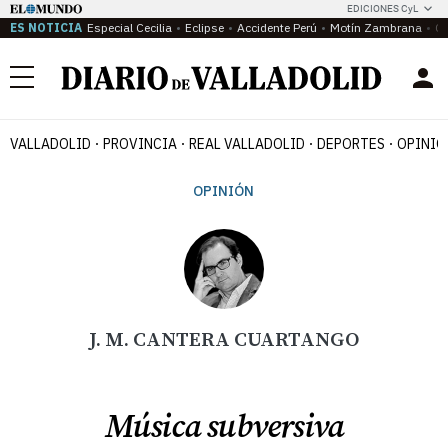
EDICIONES CyL
ES NOTICIA
Especial Cecilia
Eclipse
Accidente Perú
Motín Zambrana
Ca
Menú
VALLADOLID
PROVINCIA
REAL VALLADOLID
DEPORTES
OPINIÓ
OPINIÓN
J. M. CANTERA CUARTANGO
Música subversiva