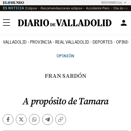
EDICIONES CyL
ES NOTICIA
Eclipse
Recomendaciones eclipse
Accidente Perú
Ola de calo
Menú
VALLADOLID
PROVINCIA
REAL VALLADOLID
DEPORTES
OPINIÓ
OPINIÓN
FRAN SARDÓN
A propósito de Tamara
Facebook
Twitter
Whatsapp
Telegram
Copiar
enlace