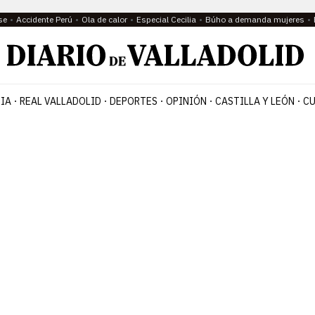
se
Accidente Perú
Ola de calor
Especial Cecilia
Búho a demanda mujeres
IA
REAL VALLADOLID
DEPORTES
OPINIÓN
CASTILLA Y LEÓN
CU