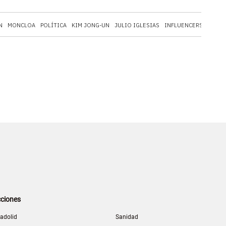
N
MONCLOA
POLÍTICA
KIM JONG-UN
JULIO IGLESIAS
INFLUENCERS
ESTAD
ciones
ladolid
Sanidad