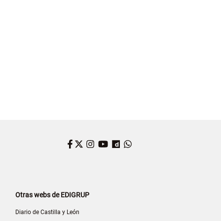
OS UNIDOS
ELON MUSK
Facebook
Twitter
Instagram
YouTube
Dailymotion
WhatsApp
Otras webs de EDIGRUP
Diario de Castilla y León