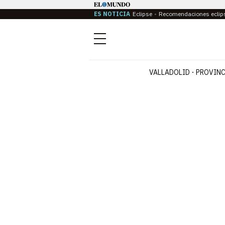
ES NOTICIA
Eclipse
Recomendaciones eclip
Menú
VALLADOLID
PROVINC