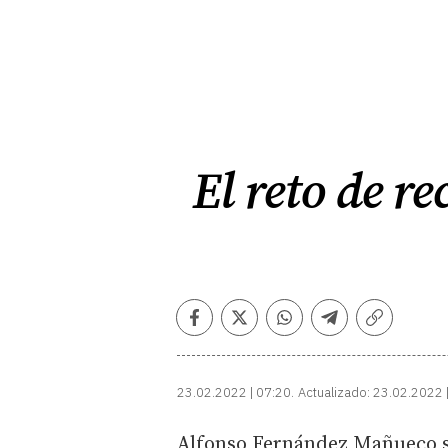
El reto de re
Facebook
Twitter
Whatsapp
Telegram
Copiar
enlace
23.02.2022 | 07:20
Actualizado:
23.02.2022 
Alfonso Fernández Mañueco se