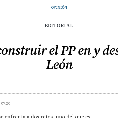
OPINIÓN
EDITORIAL
construir el PP en y de
León
| 07:20
 enfrenta a dos retos, uno del que es