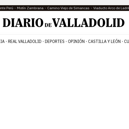
ente Perú
Motín Zambrana
Camino Viejo de Simancas
Viaducto Arco de Ladri
IA
REAL VALLADOLID
DEPORTES
OPINIÓN
CASTILLA Y LEÓN
CU