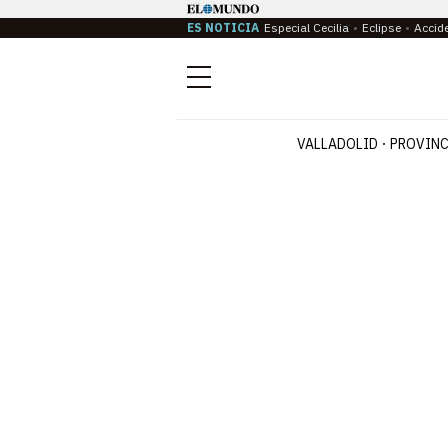
ES NOTICIA
Especial Cecilia
Eclipse
Accid
Menú
VALLADOLID
PROVINC