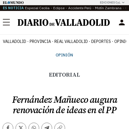
EDICIONES CyL
ES NOTICIA
Especial Cecilia
Eclipse
Accidente Perú
Motín Zambrana
Ca
Menú
VALLADOLID
PROVINCIA
REAL VALLADOLID
DEPORTES
OPINIÓ
OPINIÓN
EDITORIAL
Fernández Mañueco augura
renovación de ideas en el PP