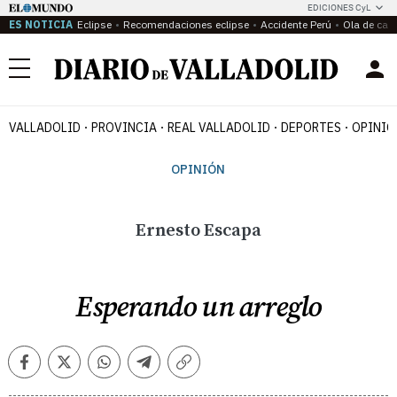
EDICIONES CyL
ES NOTICIA
Eclipse
Recomendaciones eclipse
Accidente Perú
Ola de calo
Menú
VALLADOLID
PROVINCIA
REAL VALLADOLID
DEPORTES
OPINIÓ
OPINIÓN
Ernesto Escapa
Esperando un arreglo
Facebook
Twitter
Whatsapp
Telegram
Copiar
enlace