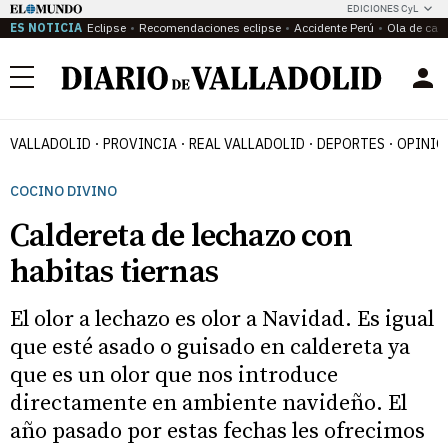
EDICIONES CyL
ES NOTICIA
Eclipse
Recomendaciones eclipse
Accidente Perú
Ola de calo
Menú
VALLADOLID
PROVINCIA
REAL VALLADOLID
DEPORTES
OPINIÓ
COCINO DIVINO
Caldereta de lechazo con
habitas tiernas
El olor a lechazo es olor a Navidad. Es igual
que esté asado o guisado en caldereta ya
que es un olor que nos introduce
directamente en ambiente navideño. El
año pasado por estas fechas les ofrecimos