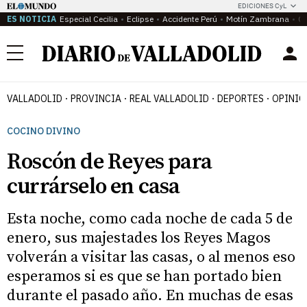
EDICIONES CyL
ES NOTICIA
Especial Cecilia
Eclipse
Accidente Perú
Motín Zambrana
Ca
Menú
VALLADOLID
PROVINCIA
REAL VALLADOLID
DEPORTES
OPINIÓ
COCINO DIVINO
Roscón de Reyes para
currárselo en casa
Esta noche, como cada noche de cada 5 de
enero, sus majestades los Reyes Magos
volverán a visitar las casas, o al menos eso
esperamos si es que se han portado bien
durante el pasado año. En muchas de esas