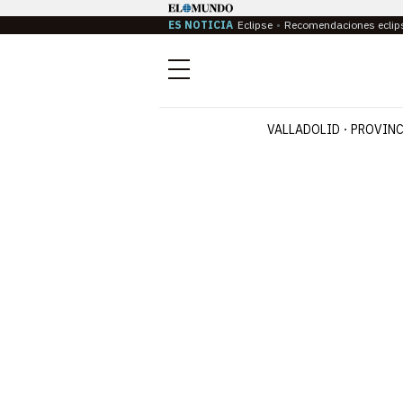
ES NOTICIA
Eclipse
Recomendaciones eclip
Menú
VALLADOLID
PROVINC