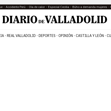
se
Accidente Perú
Ola de calor
Especial Cecilia
Búho a demanda mujeres
IA
REAL VALLADOLID
DEPORTES
OPINIÓN
CASTILLA Y LEÓN
CU