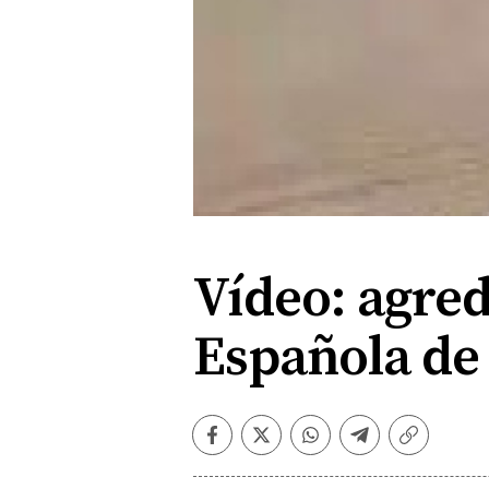
Vídeo: agred
Española de
Facebook
Twitter
Whatsapp
Telegram
Copiar
enlace