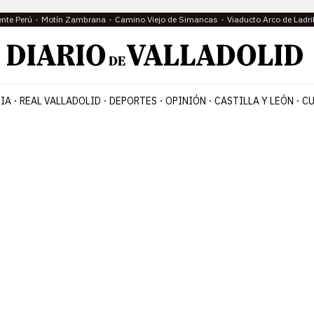
ente Perú
Motín Zambrana
Camino Viejo de Simancas
Viaducto Arco de Ladri
IA
REAL VALLADOLID
DEPORTES
OPINIÓN
CASTILLA Y LEÓN
CU