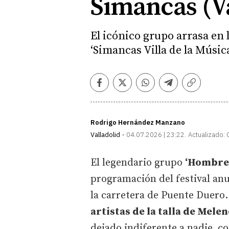
Simancas (Va
El icónico grupo arrasa en l
‘Simancas Villa de la Músic
Facebook
Twitter
Whatsapp
Telegram
Copiar
enlace
Rodrigo Hernández Manzano
Valladolid
04.07.2026 | 23:22
Actualizado:
El legendario grupo
‘Hombres 
programación del festival anu
la carretera de Puente Duero. 
artistas de la talla de Mel
dejado indiferente a nadie, 