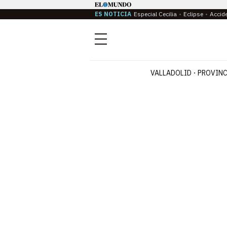
ES NOTICIA
Especial Cecilia
Eclipse
Accid
Menú
VALLADOLID
PROVINC