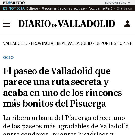
EDICIONES CyL
ES NOTICIA
Eclipse
Recomendaciones eclipse
Accidente Perú
Ola de calo
Menú
VALLADOLID
PROVINCIA
REAL VALLADOLID
DEPORTES
OPINIÓ
OCIO
El paseo de Valladolid que
parece una ruta secreta y
acaba en uno de los rincones
más bonitos del Pisuerga
La ribera urbana del Pisuerga ofrece uno
de los paseos más agradables de Valladolid
entre senderos, puentes históricos y