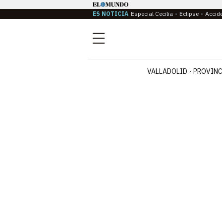
ES NOTICIA
Especial Cecilia
Eclipse
Accid
Menú
VALLADOLID
PROVINC