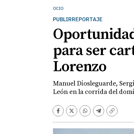
OCIO
PUBLIRREPORTAJE
Oportunidad 
para ser cart
Lorenzo
Manuel Diosleguarde, Sergi
León en la corrida del domi
Facebook
Twitter
Whatsapp
Telegram
Copiar
enlace