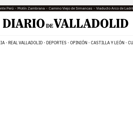
ente Perú
Motín Zambrana
Camino Viejo de Simancas
Viaducto Arco de Ladri
IA
REAL VALLADOLID
DEPORTES
OPINIÓN
CASTILLA Y LEÓN
CU