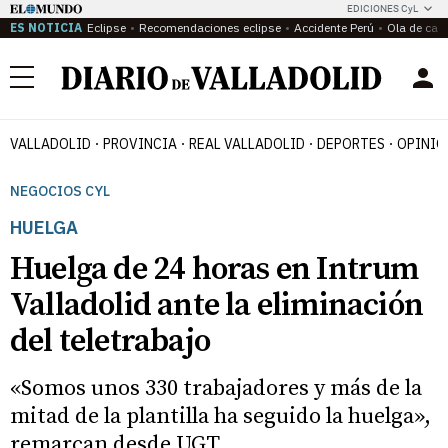
EDICIONES CyL
ES NOTICIA
Eclipse
Recomendaciones eclipse
Accidente Perú
Ola de calo
Menú
VALLADOLID
PROVINCIA
REAL VALLADOLID
DEPORTES
OPINIÓ
NEGOCIOS CYL
HUELGA
Huelga de 24 horas en Intrum
Valladolid ante la eliminación
del teletrabajo
«Somos unos 330 trabajadores y más de la
mitad de la plantilla ha seguido la huelga»,
remarcan desde UGT