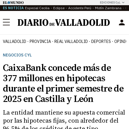
EDICIONES CyL
ES NOTICIA
Especial Cecilia
Eclipse
Accidente Perú
Motín Zambrana
Ca
Menú
VALLADOLID
PROVINCIA
REAL VALLADOLID
DEPORTES
OPINIÓ
NEGOCIOS CYL
CaixaBank concede más de
377 millones en hipotecas
durante el primer semestre de
2025 en Castilla y León
La entidad mantiene su apuesta comercial
por las hipotecas fijas, con alrededor del
96,5% de los créditos de este tipo