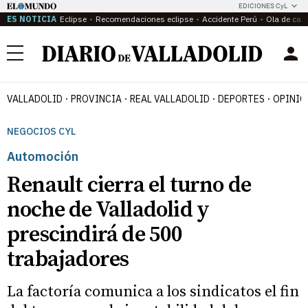
EDICIONES CyL
ES NOTICIA
Eclipse
Recomendaciones eclipse
Accidente Perú
Ola de calo
Menú
VALLADOLID
PROVINCIA
REAL VALLADOLID
DEPORTES
OPINIÓ
NEGOCIOS CYL
Automoción
Renault cierra el turno de
noche de Valladolid y
prescindirá de 500
trabajadores
La factoría comunica a los sindicatos el fin