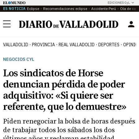
EDICIONES CyL
ES NOTICIA
Eclipse
Recomendaciones eclipse
Accidente Perú
Ola de calo
Menú
VALLADOLID
PROVINCIA
REAL VALLADOLID
DEPORTES
OPINIÓ
NEGOCIOS CYL
Los sindicatos de Horse
denuncian pérdida de poder
adquisitivo: «Si quiere ser
referente, que lo demuestre»
Piden renegociar la bolsa de horas después
de trabajar todos los sábados los dos
últimos años y reclaman estabilidad