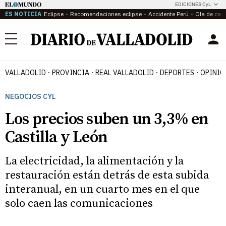
EDICIONES CyL
ES NOTICIA
Eclipse
Recomendaciones eclipse
Accidente Perú
Ola de calo
Menú
VALLADOLID
PROVINCIA
REAL VALLADOLID
DEPORTES
OPINIÓ
NEGOCIOS CYL
Los precios suben un 3,3% en
Castilla y León
La electricidad, la alimentación y la
restauración están detrás de esta subida
interanual, en un cuarto mes en el que
solo caen las comunicaciones