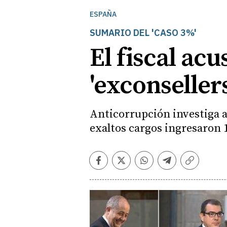
ESPAÑA
SUMARIO DEL 'CASO 3%'
El fiscal ac
'exconseller
Anticorrupción investiga a 
exaltos cargos ingresaron
Facebook
Twitter
Whatsapp
Telegram
Copiar
enlace