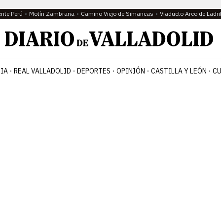
ente Perú
Motín Zambrana
Camino Viejo de Simancas
Viaducto Arco de Ladri
IA
REAL VALLADOLID
DEPORTES
OPINIÓN
CASTILLA Y LEÓN
CU