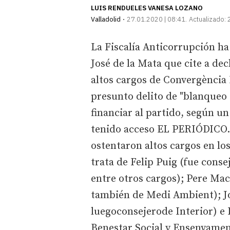
LUIS RENDUELES VANESA LOZANO
Valladolid
27.01.2020 | 08:41
Actualizado:
La Fiscalía Anticorrupción ha
José de la Mata que cite a dec
altos cargos de Convergència
presunto delito de "blanqueo d
financiar al partido, según un
tenido acceso EL PERIÓDICO. 
ostentaron altos cargos en lo
trata de Felip Puig (fue consej
entre otros cargos); Pere Maci
también de Medi Ambient); Jo
luegoconsejerode Interior) e 
Benestar Social y Ensenyamen