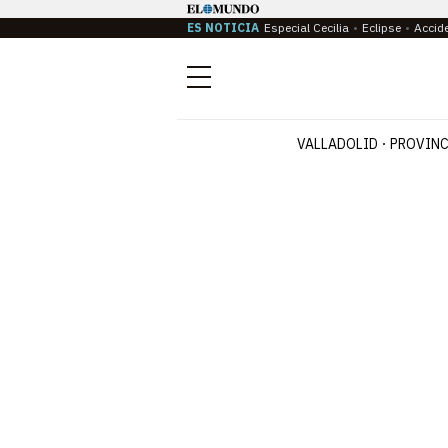
ES NOTICIA
Especial Cecilia
Eclipse
Accid
Menú
VALLADOLID
PROVINC