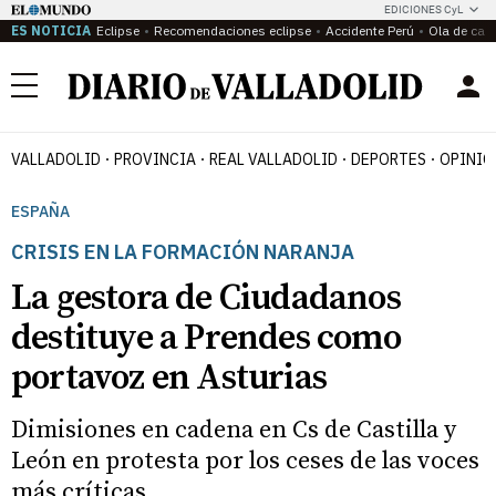
EDICIONES CyL
ES NOTICIA
Eclipse
Recomendaciones eclipse
Accidente Perú
Ola de calo
Menú
VALLADOLID
PROVINCIA
REAL VALLADOLID
DEPORTES
OPINIÓ
ESPAÑA
CRISIS EN LA FORMACIÓN NARANJA
La gestora de Ciudadanos
destituye a Prendes como
portavoz en Asturias
Dimisiones en cadena en Cs de Castilla y
León en protesta por los ceses de las voces
más críticas