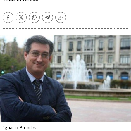
Facebook
Twitter
Whatsapp
Telegram
Copiar
enlace
Ignacio Prendes.-