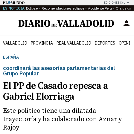
EDICIONES CyL
ES NOTICIA
Eclipse
Recomendaciones eclipse
Accidente Perú
Ola de calo
Menú
VALLADOLID
PROVINCIA
REAL VALLADOLID
DEPORTES
OPINIÓ
ESPAÑA
coordinará las asesorías parlamentarias del
Grupo Popular
El PP de Casado repesca a
Gabriel Elorriaga
Este político tiene una dilatada
trayectoria y ha colaborado con Aznar y
Rajoy