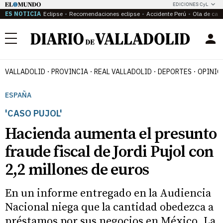
EDICIONES CyL
ES NOTICIA
Eclipse
Recomendaciones eclipse
Accidente Perú
Ola de calo
Menú
VALLADOLID
PROVINCIA
REAL VALLADOLID
DEPORTES
OPINIÓ
ESPAÑA
'CASO PUJOL'
Hacienda aumenta el presunto
fraude fiscal de Jordi Pujol con
2,2 millones de euros
En un informe entregado en la Audiencia
Nacional niega que la cantidad obedezca a
préstamos por sus negocios en México. La