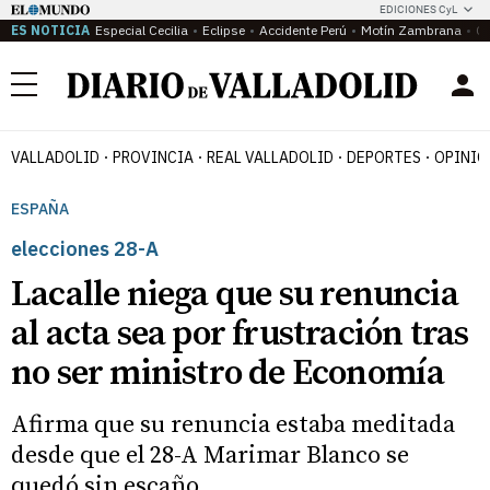
EDICIONES CyL
ES NOTICIA
Especial Cecilia
Eclipse
Accidente Perú
Motín Zambrana
Ca
Menú
VALLADOLID
PROVINCIA
REAL VALLADOLID
DEPORTES
OPINIÓ
ESPAÑA
elecciones 28-A
Lacalle niega que su renuncia
al acta sea por frustración tras
no ser ministro de Economía
Afirma que su renuncia estaba meditada
desde que el 28-A Marimar Blanco se
quedó sin escaño