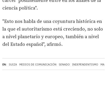
cárcel "posiblemente entre en los anales de la
ciencia política".
"Esto nos habla de una coyuntura histórica en
la que el autoritarismo está creciendo, no solo
a nivel planetario y europeo, también a nivel
del Estado español", afirmó.
EN:
SUIZA
MEDIOS DE COMUNICACIÓN
SENADO
INDEPENDENTISMO
MART