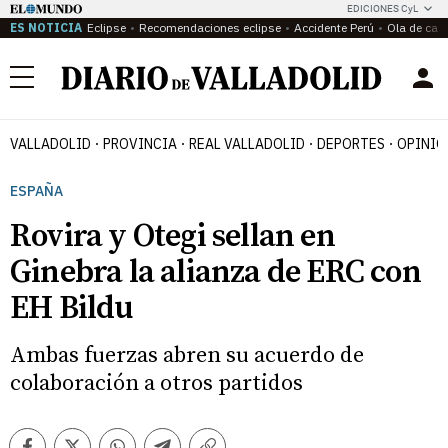
EDICIONES CyL
ES NOTICIA
Eclipse
Recomendaciones eclipse
Accidente Perú
Ola de calo
Menú
VALLADOLID
PROVINCIA
REAL VALLADOLID
DEPORTES
OPINIÓ
ESPAÑA
Rovira y Otegi sellan en
Ginebra la alianza de ERC con
EH Bildu
Ambas fuerzas abren su acuerdo de
colaboración a otros partidos