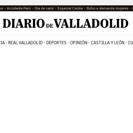
se
Accidente Perú
Ola de calor
Especial Cecilia
Búho a demanda mujeres
IA
REAL VALLADOLID
DEPORTES
OPINIÓN
CASTILLA Y LEÓN
CU