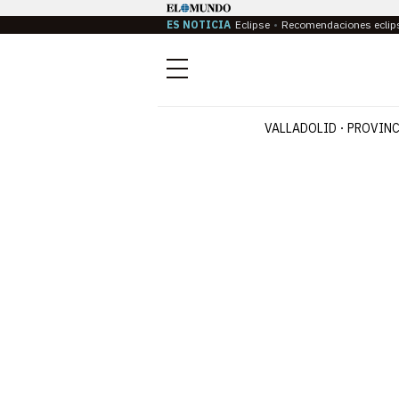
ES NOTICIA
Eclipse
Recomendaciones eclip
Menú
VALLADOLID
PROVINC