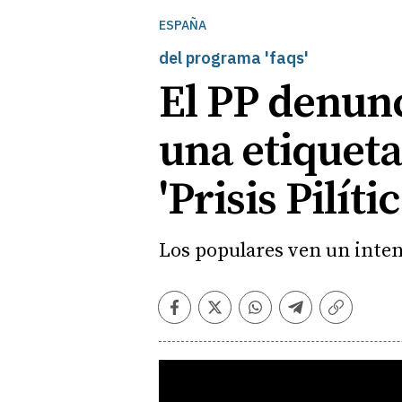
ESPAÑA
del programa 'faqs'
El PP denunc
una etiqueta 
'Prisis Pilític
Los populares ven un intent
Facebook
Twitter
Whatsapp
Telegram
Copiar
enlace