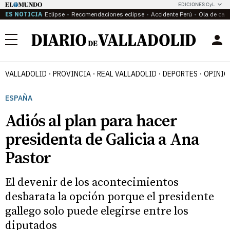
EDICIONES CyL
ES NOTICIA
Eclipse
Recomendaciones eclipse
Accidente Perú
Ola de calo
Menú
VALLADOLID
PROVINCIA
REAL VALLADOLID
DEPORTES
OPINIÓ
ESPAÑA
Adiós al plan para hacer
presidenta de Galicia a Ana
Pastor
El devenir de los acontecimientos
desbarata la opción porque el presidente
gallego solo puede elegirse entre los
diputados