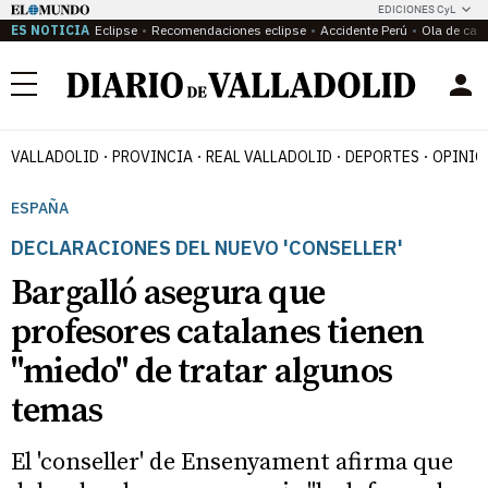
EDICIONES CyL
ES NOTICIA
Eclipse
Recomendaciones eclipse
Accidente Perú
Ola de calo
Menú
VALLADOLID
PROVINCIA
REAL VALLADOLID
DEPORTES
OPINIÓ
ESPAÑA
DECLARACIONES DEL NUEVO 'CONSELLER'
Bargalló asegura que
profesores catalanes tienen
"miedo" de tratar algunos
temas
El 'conseller' de Ensenyament afirma que