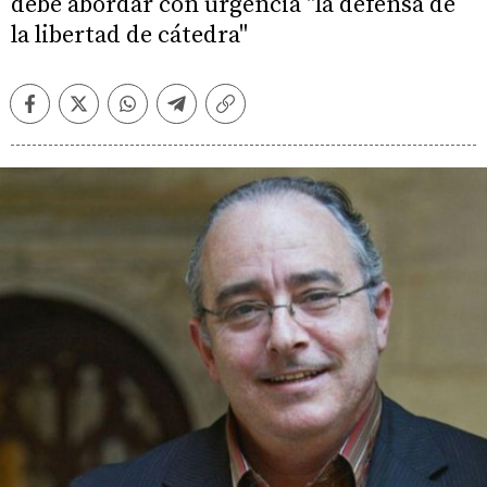
debe abordar con urgencia "la defensa de
la libertad de cátedra"
Facebook
Twitter
Whatsapp
Telegram
Copiar
enlace