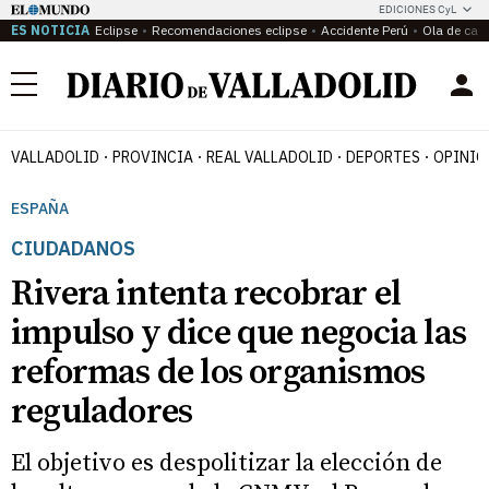
EDICIONES CyL
ES NOTICIA
Eclipse
Recomendaciones eclipse
Accidente Perú
Ola de calo
Menú
VALLADOLID
PROVINCIA
REAL VALLADOLID
DEPORTES
OPINIÓ
ESPAÑA
CIUDADANOS
Rivera intenta recobrar el
impulso y dice que negocia las
reformas de los organismos
reguladores
El objetivo es despolitizar la elección de