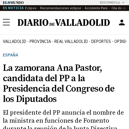
EDICIONES CyL
ES NOTICIA
Eclipse
Recomendaciones eclipse
Accidente Perú
Ola de calo
Menú
VALLADOLID
PROVINCIA
REAL VALLADOLID
DEPORTES
OPINIÓ
ESPAÑA
La zamorana Ana Pastor,
candidata del PP a la
Presidencia del Congreso de
los Diputados
El presidente del PP anuncia el nombre de
la ministra en funciones de Fomento
durante la reunión de la Junta Directiva