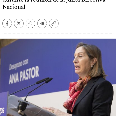
Nacional
Facebook
Twitter
Whatsapp
Telegram
Copiar
enlace