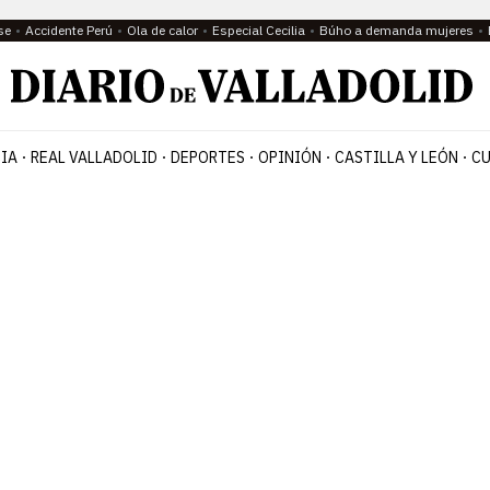
se
Accidente Perú
Ola de calor
Especial Cecilia
Búho a demanda mujeres
IA
REAL VALLADOLID
DEPORTES
OPINIÓN
CASTILLA Y LEÓN
CU