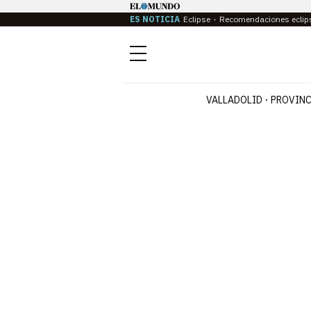
ES NOTICIA
Eclipse
Recomendaciones eclip
Menú
VALLADOLID
PROVINC