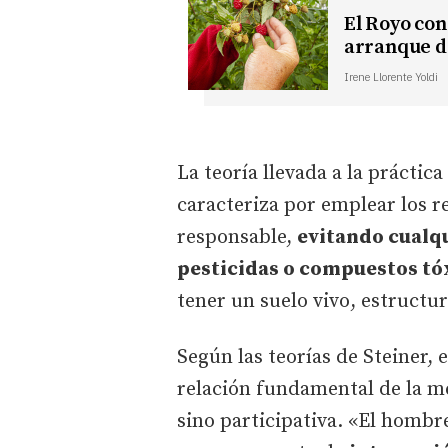
El Royo con
arranque d
Irene Llorente Yoldi
La teoría llevada a la práctic
caracteriza por emplear los r
responsable,
evitando cualqu
pesticidas o compuestos tóx
tener un suelo vivo, estructur
Según las teorías de Steiner, e
relación fundamental de la m
sino participativa. «El hombr