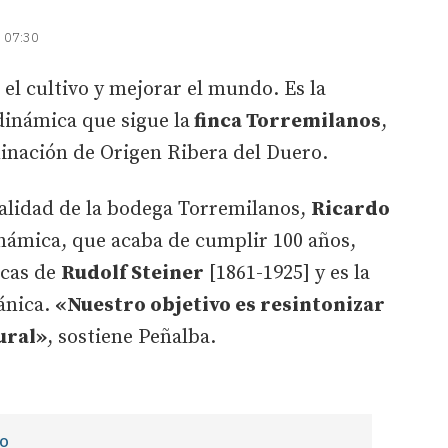
| 07:30
 el cultivo y mejorar el mundo. Es la
odinámica que sigue la
finca Torremilanos
,
inación de Origen Ribera del Duero.
calidad de la bodega Torremilanos,
Ricardo
inámica, que acaba de cumplir 100 años,
icas de
Rudolf Steiner
[1861-1925] y es la
gánica.
«Nuestro objetivo es resintonizar
ural»
, sostiene Peñalba.
IO