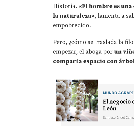
Historia.
«El hombre es una 
la naturaleza»
, lamenta a sa
empobrecido.
Pero, ¿cómo se traslada la fi
empezar, él aboga por
un viñ
comparta espacio con árbol
MUNDO AGRAR
El negocio d
León
Santiago G. del Camp