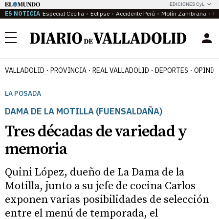
EDICIONES CyL
ES NOTICIA
Especial Cecilia
Eclipse
Accidente Perú
Motín Zambrana
Ca
Menú
VALLADOLID
PROVINCIA
REAL VALLADOLID
DEPORTES
OPINIÓ
LA POSADA
DAMA DE LA MOTILLA (FUENSALDAÑA)
Tres décadas de variedad y
memoria
Quini López, dueño de La Dama de la
Motilla, junto a su jefe de cocina Carlos
exponen varias posibilidades de selección
entre el menú de temporada, el