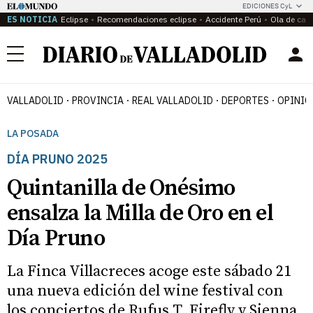
EDICIONES CyL
ES NOTICIA
Eclipse
Recomendaciones eclipse
Accidente Perú
Ola de calo
Menú
VALLADOLID
PROVINCIA
REAL VALLADOLID
DEPORTES
OPINIÓ
LA POSADA
DÍA PRUNO 2025
Quintanilla de Onésimo
ensalza la Milla de Oro en el
Día Pruno
La Finca Villacreces acoge este sábado 21
una nueva edición del wine festival con
los conciertos de Rufus T. Firefly y Sienna,