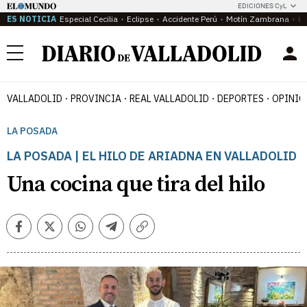
EDICIONES CyL
ES NOTICIA
Especial Cecilia
Eclipse
Accidente Perú
Motín Zambrana
Ca
Menú
VALLADOLID
PROVINCIA
REAL VALLADOLID
DEPORTES
OPINIÓ
LA POSADA
LA POSADA | EL HILO DE ARIADNA EN VALLADOLID
Una cocina que tira del hilo
Facebook
Twitter
Whatsapp
Telegram
Copiar
enlace