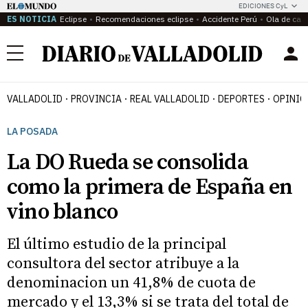
EDICIONES CyL
ES NOTICIA
Eclipse
Recomendaciones eclipse
Accidente Perú
Ola de calo
Menú
VALLADOLID
PROVINCIA
REAL VALLADOLID
DEPORTES
OPINIÓ
LA POSADA
La DO Rueda se consolida
como la primera de España en
vino blanco
El último estudio de la principal
consultora del sector atribuye a la
denominacion un 41,8% de cuota de
mercado y el 13,3% si se trata del total de