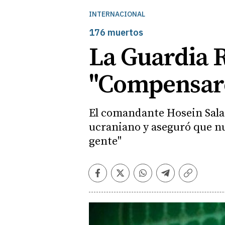
INTERNACIONAL
176 muertos
La Guardia R
"Compensare
El comandante Hosein Salam
ucraniano y aseguró que nu
gente"
Facebook
Twitter
Whatsapp
Telegram
Copiar
enlace