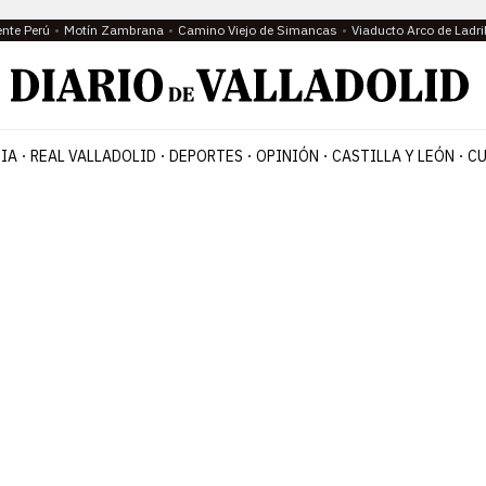
ente Perú
Motín Zambrana
Camino Viejo de Simancas
Viaducto Arco de Ladri
IA
REAL VALLADOLID
DEPORTES
OPINIÓN
CASTILLA Y LEÓN
CU