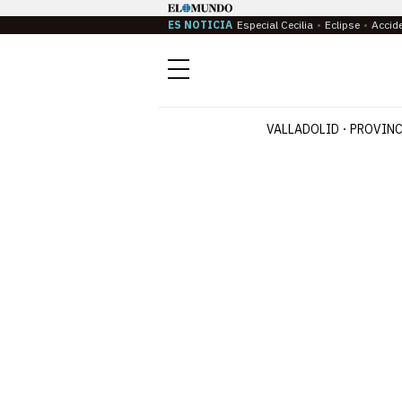
ES NOTICIA
Especial Cecilia
Eclipse
Accid
Menú
VALLADOLID
PROVINC