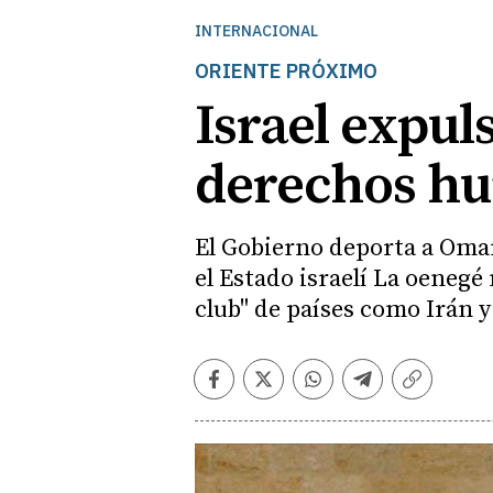
INTERNACIONAL
ORIENTE PRÓXIMO
Israel expul
derechos h
El Gobierno deporta a Oma
el Estado israelí La oenegé
club" de países como Irán y
Facebook
Twitter
Whatsapp
Telegram
Copiar
enlace