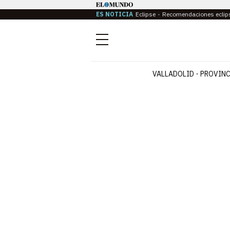
ES NOTICIA
Eclipse
Recomendaciones eclip
Menú
VALLADOLID
PROVINC