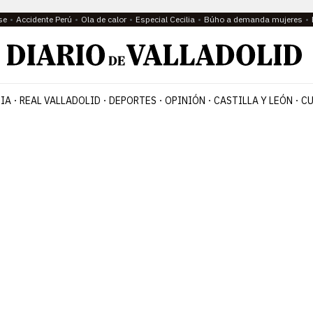
se
Accidente Perú
Ola de calor
Especial Cecilia
Búho a demanda mujeres
IA
REAL VALLADOLID
DEPORTES
OPINIÓN
CASTILLA Y LEÓN
CU