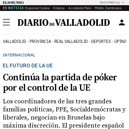
EDICIONES CyL
ES NOTICIA
Especial Cecilia
Eclipse
Accidente Perú
Motín Zambrana
Ca
Menú
VALLADOLID
PROVINCIA
REAL VALLADOLID
DEPORTES
OPINIÓ
INTERNACIONAL
EL FUTURO DE LA UE
Continúa la partida de póker
por el control de la UE
Los coordinadores de las tres grandes
familias políticas, PPE, Socialdemócratas y
liberales, negocian en Bruselas bajo
máxima discreción. El presidente español