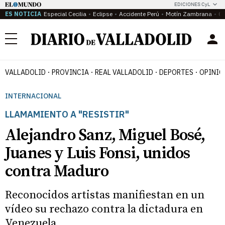
EDICIONES CyL
ES NOTICIA
Especial Cecilia
Eclipse
Accidente Perú
Motín Zambrana
Ca
Menú
VALLADOLID
PROVINCIA
REAL VALLADOLID
DEPORTES
OPINIÓ
INTERNACIONAL
LLAMAMIENTO A "RESISTIR"
Alejandro Sanz, Miguel Bosé,
Juanes y Luis Fonsi, unidos
contra Maduro
Reconocidos artistas manifiestan en un
vídeo su rechazo contra la dictadura en
Venezuela