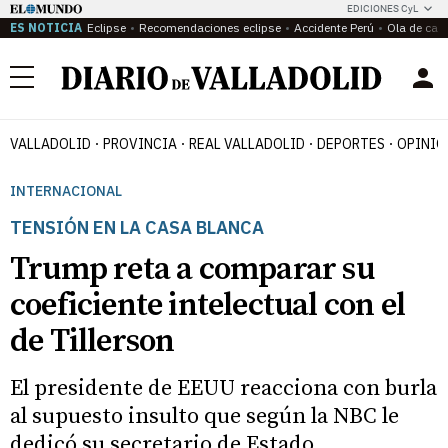
EDICIONES CyL
ES NOTICIA
Eclipse
Recomendaciones eclipse
Accidente Perú
Ola de calo
Menú
VALLADOLID
PROVINCIA
REAL VALLADOLID
DEPORTES
OPINIÓ
INTERNACIONAL
TENSIÓN EN LA CASA BLANCA
Trump reta a comparar su
coeficiente intelectual con el
de Tillerson
El presidente de EEUU reacciona con burla
al supuesto insulto que según la NBC le
dedicó su secretario de Estado