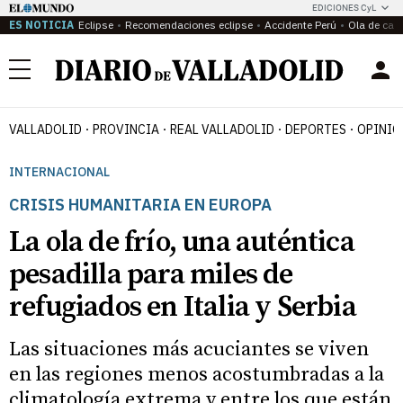
EDICIONES CyL
ES NOTICIA
Eclipse
Recomendaciones eclipse
Accidente Perú
Ola de calo
Menú
VALLADOLID
PROVINCIA
REAL VALLADOLID
DEPORTES
OPINIÓ
INTERNACIONAL
CRISIS HUMANITARIA EN EUROPA
La ola de frío, una auténtica
pesadilla para miles de
refugiados en Italia y Serbia
Las situaciones más acuciantes se viven
en las regiones menos acostumbradas a la
climatología extrema y entre los que están