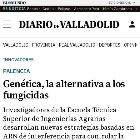
EDICIONES CyL
ES NOTICIA
Especial Cecilia
Eclipse
Accidente Perú
Motín Zambrana
Ca
Menú
VALLADOLID
PROVINCIA
REAL VALLADOLID
DEPORTES
OPINIÓ
INNOVADORES
PALENCIA
Genética, la alternativa a los
fungicidas
Investigadores de la Escuela Técnica
Superior de Ingenierías Agrarias
desarrollan nuevas estrategias basadas en
ARN de interferencia para controlar la