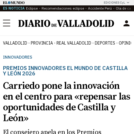
EDICIONES CyL
ES NOTICIA
Eclipse
Recomendaciones eclipse
Accidente Perú
Ola de calo
Menú
VALLADOLID
PROVINCIA
REAL VALLADOLID
DEPORTES
OPINIÓ
INNOVADORES
PREMIOS INNOVADORES EL MUNDO DE CASTILLA
Y LEÓN 2026
Carriedo pone la innovación
en el centro para «repensar las
oportunidades de Castilla y
León»
El consejero apela en los Premios