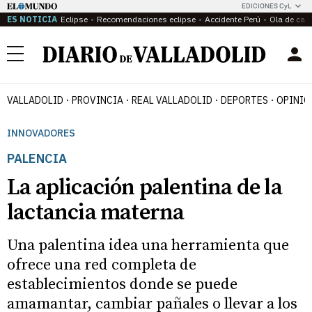
EDICIONES CyL
ES NOTICIA
Eclipse
Recomendaciones eclipse
Accidente Perú
Ola de calo
Menú
VALLADOLID
PROVINCIA
REAL VALLADOLID
DEPORTES
OPINIÓ
INNOVADORES
PALENCIA
La aplicación palentina de la
lactancia materna
Una palentina idea una herramienta que
ofrece una red completa de
establecimientos donde se puede
amamantar, cambiar pañales o llevar a los