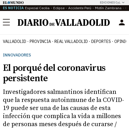
EDICIONES CyL
ES NOTICIA
Especial Cecilia
Eclipse
Accidente Perú
Motín Zambrana
Ca
Menú
VALLADOLID
PROVINCIA
REAL VALLADOLID
DEPORTES
OPINIÓ
INNOVADORES
El porqué del coronavirus
persistente
Investigadores salmantinos identifican
que la respuesta autoinmune de la COVID-
19 puede ser una de las causas de esta
infección que complica la vida a millones
de personas meses después de curarse /