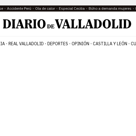
se
Accidente Perú
Ola de calor
Especial Cecilia
Búho a demanda mujeres
IA
REAL VALLADOLID
DEPORTES
OPINIÓN
CASTILLA Y LEÓN
CU