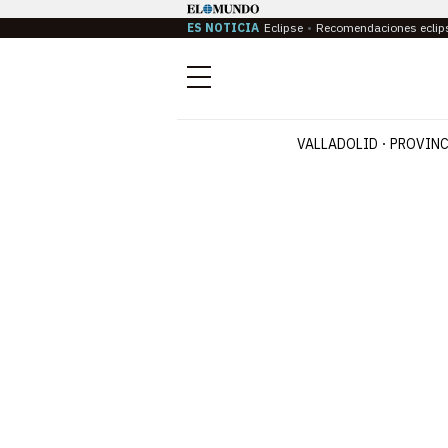
ES NOTICIA
Eclipse
Recomendaciones eclip
Menú
VALLADOLID
PROVINC