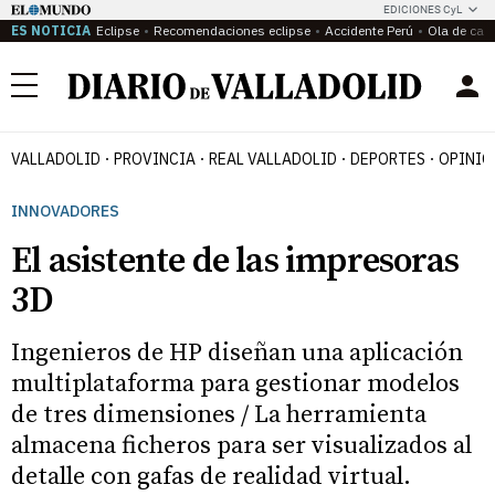
EDICIONES CyL
ES NOTICIA
Eclipse
Recomendaciones eclipse
Accidente Perú
Ola de calo
Menú
VALLADOLID
PROVINCIA
REAL VALLADOLID
DEPORTES
OPINIÓ
INNOVADORES
El asistente de las impresoras
3D
Ingenieros de HP diseñan una aplicación
multiplataforma para gestionar modelos
de tres dimensiones / La herramienta
almacena ficheros para ser visualizados al
detalle con gafas de realidad virtual.