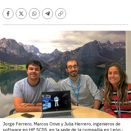
Facebook
Twitter
Whatsapp
Telegram
Copiar
enlace
Jorge Ferrero, Marcos Orive y Julia Herrero, ingenieros de
software en HP SCDS, en la sede de la compañía en León.-