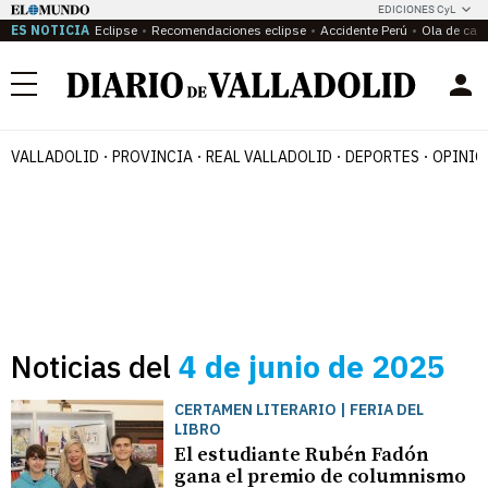
EDICIONES CyL
ES NOTICIA
Eclipse
Recomendaciones eclipse
Accidente Perú
Ola de calo
Menú
VALLADOLID
PROVINCIA
REAL VALLADOLID
DEPORTES
OPINIÓ
Noticias del
4 de junio de 2025
CERTAMEN LITERARIO | FERIA DEL
LIBRO
El estudiante Rubén Fadón
gana el premio de columnismo