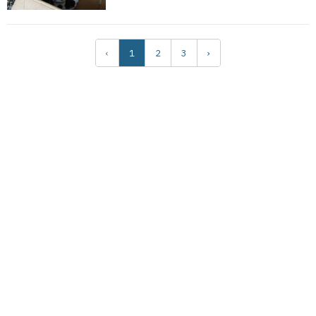
‹
1
2
3
›